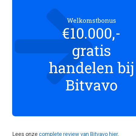
Welkomstbonus
€10.000,-
gratis
handelen bij
Bitvavo
Lees onze
complete review van Bitvavo hier.