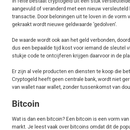
In feite bestaat cryptogeld uit een stuk versleutel
aangevuld of veranderd met een nieuw versleuteld b
transactie. Door beloningen uit te loven in de vo
gekraakt wordt nieuwe geldwaarde ‘gedolven’.
De waarde wordt ook aan het geld verbonden, doordat
dus een bepaalde tijd kost voor iemand de sleutel
stukje code te ontcijferen krijgen daarvoor in de p
Er zijn al vele producten en diensten te koop die b
Cryptogeld heeft geen centrale bank, wordt niet ger
van wallet naar wallet, zonder tussenkomst van dou
Bitcoin
Wat is dan een bitcoin? Een bitcoin is een vorm va
markt. Je leest vaak over bitcoins omdat dit de popu