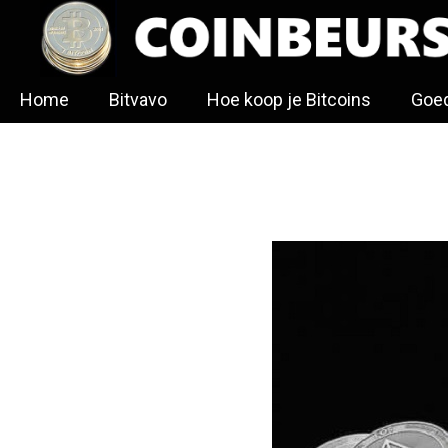
Ga
naar
de
inhoud
Home
Bitvavo
Hoe koop je Bitcoins
Goed