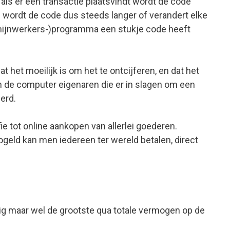
als er een transactie plaatsvindt wordt de code
 wordt de code dus steeds langer of verandert elke
 (mijnwerkers-)programma een stukje code heeft
 het moeilijk is om het te ontcijferen, en dat het
n de computer eigenaren die er in slagen om een
erd.
e tot online aankopen van allerlei goederen.
ogeld kan men iedereen ter wereld betalen, direct
dig maar wel de grootste qua totale vermogen op de