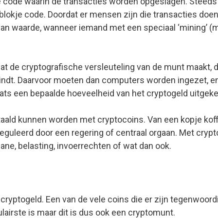
de code waarin de transacties worden opgeslagen. Steeds 
lokje code. Doordat er mensen zijn die transacties doen
rm van waarde, wanneer iemand met een speciaal ‘mining’
 de cryptografische versleuteling van de munt maakt, dat
 vindt. Daarvoor moeten dan computers worden ingezet, e
laats een bepaalde hoeveelheid van het cryptogeld uitgeke
etaald kunnen worden met cryptocoins. Van een kopje koffi
eguleerd door een regering of centraal orgaan. Met crypt
ane, belasting, invoerrechten of wat dan ook.
n cryptogeld. Een van de vele coins die er zijn tegenwoor
lairste is maar dit is dus ook een cryptomunt.